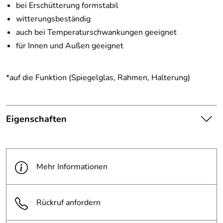
bei Erschütterung formstabil
witterungsbeständig
auch bei Temperaturschwankungen geeignet
für Innen und Außen geeignet
*auf die Funktion (Spiegelglas, Rahmen, Halterung)
Eigenschaften
Die abgebildete Ware ist
beispielhaft zu verstehen und
Hinweis
stellt keine verbindliche
Mehr Informationen
Produktbilder:
Produkteigenschaft dar. Bitte
beachten Sie die
Textbeschreibung.
Rückruf anfordern
Spiegel
Polymir®