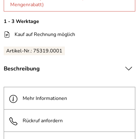
Mengenrabatt)
1 - 3 Werktage
Kauf auf Rechnung möglich
Artikel-Nr.: 75319.0001
Beschreibung
| Mehrzwecktücher
· aus 70% Viskose / 30% Polyester
· sehr weich und saugfähig
Mehr Informationen
· lösungsmittelbeständig
· zur feuchten und trockenen Reinigung
· lassen sich während der Reinigung auswaschen und
Rückruf anfordern
auswringen
Weitere technische Eigenschaften: