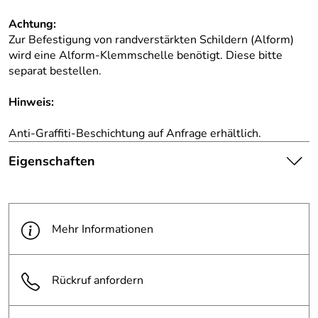
Achtung:
Zur Befestigung von randverstärkten Schildern (Alform)
wird eine Alform-Klemmschelle benötigt. Diese bitte
separat bestellen.
Hinweis:
Anti-Graffiti-Beschichtung auf Anfrage erhältlich.
Eigenschaften
Die abgebildete Ware ist
beispielhaft zu verstehen und
Hinweis
stellt keine verbindliche
Mehr Informationen
Produktbilder:
Produkteigenschaft dar. Bitte
beachten Sie die
Textbeschreibung.
Rückruf anfordern
Maße (BxH):
420 x 630 mm