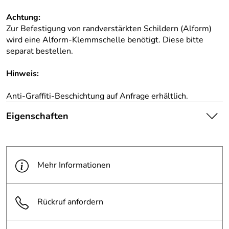
Achtung:
Zur Befestigung von randverstärkten Schildern (Alform)
wird eine Alform-Klemmschelle benötigt. Diese bitte
separat bestellen.
Hinweis:
Anti-Graffiti-Beschichtung auf Anfrage erhältlich.
Eigenschaften
Die abgebildete Ware ist
beispielhaft zu verstehen und
Hinweis
stellt keine verbindliche
Mehr Informationen
Produktbilder:
Produkteigenschaft dar. Bitte
beachten Sie die
Textbeschreibung.
Rückruf anfordern
Maße (BxH):
420 x 630 mm