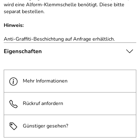
wird eine Alform-Klemmschelle benötigt. Diese bitte
separat bestellen.
Hinweis:
Anti-Graffiti-Beschichtung auf Anfrage erhältlich.
Eigenschaften
Die abgebildete Ware ist
beispielhaft zu verstehen und
Hinweis
stellt keine verbindliche
Mehr Informationen
Produktbilder:
Produkteigenschaft dar. Bitte
beachten Sie die
Textbeschreibung.
Rückruf anfordern
Maße (BxH):
420 x 630 mm
Günstiger gesehen?
Reflexionsklass
RA1
e: