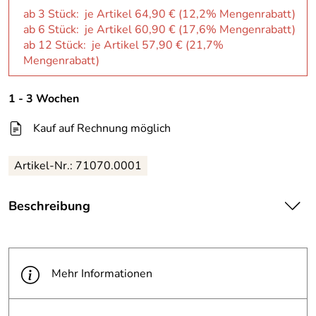
ab 3 Stück: je Artikel 64,90 € (12,2% Mengenrabatt)
ab 6 Stück: je Artikel 60,90 € (17,6% Mengenrabatt)
ab 12 Stück: je Artikel 57,90 € (21,7%
Mengenrabatt)
1 - 3 Wochen
Kauf auf Rechnung möglich
Artikel-Nr.: 71070.0001
Beschreibung
| Geldzählkassette mit einer unempfindlichen Oberfläche
und einem Tragegriff. Der Hartgeldeinsatz gleitet beim
Öffnen des Koffers automatisch nach hinten. Der
Mehr Informationen
Fächereinsatz für Geldscheine ist mit Niederhaltebügeln
aus Metall ausgerüstet. Hinter den Scheinfächern befindet
sich noch Stauraum für Münzrollen