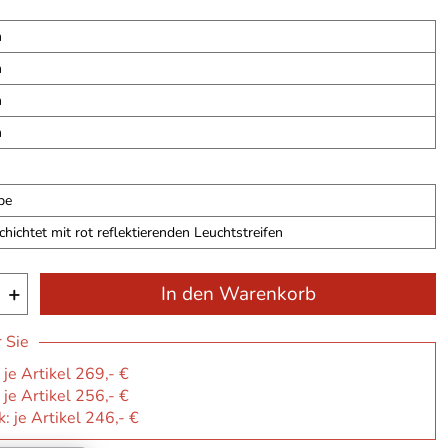
m
m
m
m
be
hichtet mit rot reflektierenden Leuchtstreifen
+
In den Warenkorb
r Sie
 je Artikel 269,- €
 je Artikel 256,- €
: je Artikel 246,- €