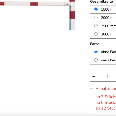
Gesamtbreite
1500 m
2000 m
2500 m
3000 m
Farbe
ohne Far
weiß besc
−
Rabatte fü
ab 3 Stück:
ab 6 Stück:
ab 12 Stück