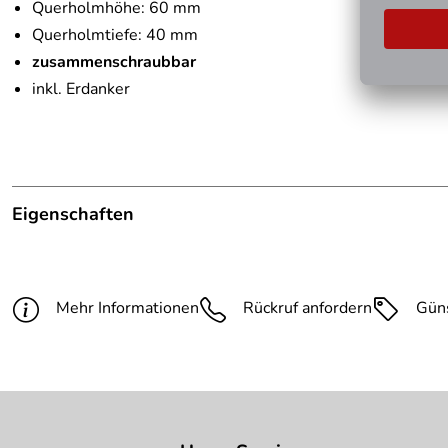
Querholmhöhe: 60 mm
Querholmtiefe: 40 mm
zusammenschraubbar
inkl. Erdanker
Eigenschaften
Hinweis Produktbilder:
Die abgebildete Ware ist beisp
Modell:
mit Oberholm
Mehr Informationen
Rückruf anfordern
Gün
Gesamtbreite:
1500 mm
Farbe:
ohne Farbe, verzinkt