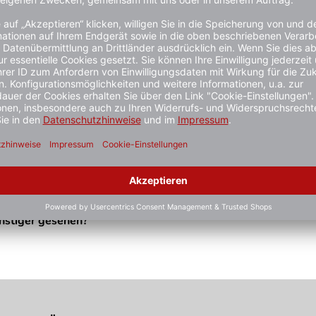
Zähhart
era Anschluss-Reihe 1). Zähharte Wera Bits für Schlitzschrau
nstiger gesehen?