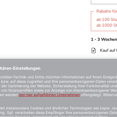
Rabatte fü
ab 100 Stü
ab 1000 St
1 - 3 Wochen
Kauf auf
 Schlitzschrauben. Zähhart
a Anschluss-Reihe 1). Zähharte Wera Bits für Schlitzschrauben