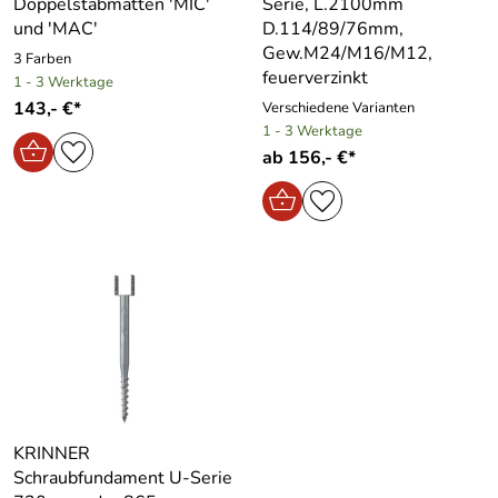
Doppelstabmatten ′MIC′
Serie, L.2100mm
und ′MAC′
D.114/89/76mm,
Gew.M24/M16/M12,
3 Farben
feuerverzinkt
1 - 3 Werktage
143,- €*
Verschiedene Varianten
1 - 3 Werktage
ab 156,- €*
KRINNER
Schraubfundament U-Serie