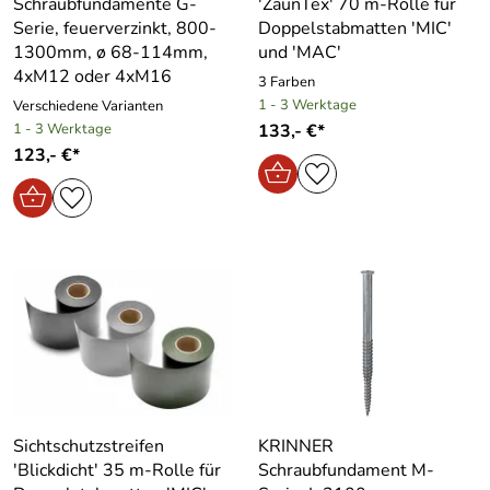
Schraubfundamente G-
′ZaunTex′ 70 m-Rolle für
Serie, feuerverzinkt, 800-
Doppelstabmatten ′MIC′
1300mm, ø 68-114mm,
und ′MAC′
4xM12 oder 4xM16
3 Farben
1 - 3 Werktage
Verschiedene Varianten
1 - 3 Werktage
133,- €*
123,- €*
Sichtschutzstreifen
KRINNER
′Blickdicht′ 35 m-Rolle für
Schraubfundament M-