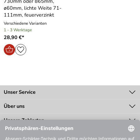
730mm oder 865mm,
ø60mm, lichte Weite 71-
111mm, feuerverzinkt
Verschiedene Varianten
1 - 3 Werktage
28,90 €*
Unser Service
Kontakt
Über uns
Batteriegesetz
Unsere Bestseller
Unsere Zahlarten
Zahlung
Bestellinformationen