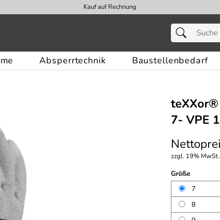
Kauf auf Rechnung
eme
Absperrtechnik
Baustellenbedarf
teXXor® 
7- VPE 1
Nettoprei
zzgl. 19% MwSt.,
Größe
7
8