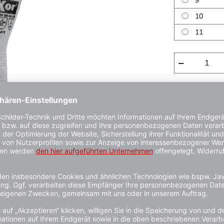
9
10
11
−
Rabatte fü
ab 20 Stück
ab 25 Stück
1 - 3 Werkta
Kauf auf