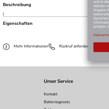
Beschreibung
|
Eigenschaften
Hinweis Produktbilder:
Die abgebildete Ware ist beisp
Breite:
120 mm
Mehr Informationen
Rückruf anfordern
Gün
Länge:
260 mm
Höhe:
70 mm
Größe:
7
Unser Service
Kontakt
Batteriegesetz