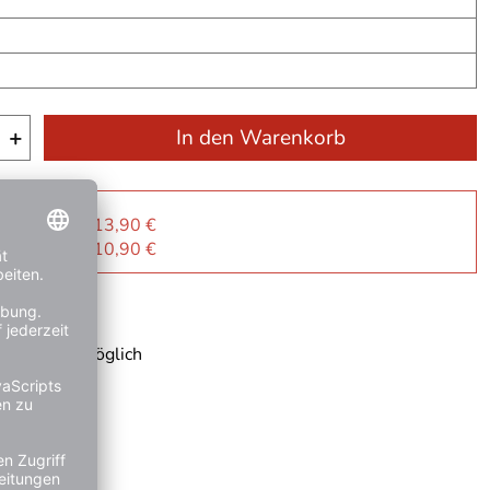
+
In den Warenkorb
r Sie
: je Artikel 13,90 €
: je Artikel 10,90 €
ge
 Rechnung möglich