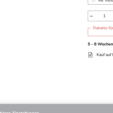
mit Trich
−
Rabatte fü
5 - 8 Wochen
Kauf auf