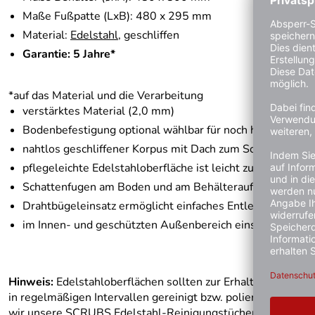
Maße Fußpatte (LxB): 480 x 295 mm
Material:
Edelstahl
, geschliffen
Garantie: 5 Jahre*
*auf das Material und die Verarbeitung
verstärktes Material (2,0 mm)
Bodenbefestigung optional wählbar für noch höhere Siche
nahtlos geschliffener Korpus mit Dach zum Schutz vor Nä
pflegeleichte Edelstahloberfläche ist leicht zu reinigen
Schattenfugen am Boden und am Behälteraufsatz
Drahtbügeleinsatz ermöglicht einfaches Entleeren
im Innen- und geschützten Außenbereich einsetzbar (Flug
Hinweis:
Edelstahloberflächen sollten zur Erhaltung der Ma
in regelmäßigen Intervallen gereinigt bzw. poliert werden. 
wir unsere SCRUBS Edelstahl-Reinigungstücher (Art. 15844