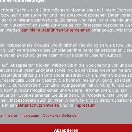
rheit
sse
rost möglich)
terialerscheinung
Hierzu empfehlen
 oder 15850 - siehe Zubehör).