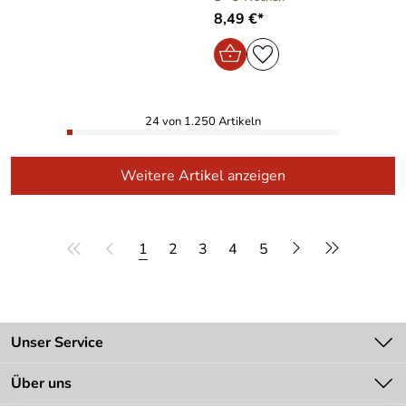
8,49 €*
24 von 1.250 Artikeln
Weitere Artikel anzeigen
1
2
3
4
5
Unser Service
Kontakt
Über uns
Batteriegesetz