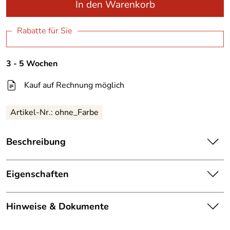
In den Warenkorb
Rabatte für Sie
3 - 5 Wochen
Kauf auf Rechnung möglich
Artikel-Nr.:
ohne_Farbe
Beschreibung
Volumen: 90 Liter
Eigenschaften
Volumen Ascher: 1,5 Liter
Maße (ø x Höhe): 530 x 930 mm
Die abgebildete Ware ist
Material: Stahl,
feuerverzinkt
Hinweise & Dokumente
beispielhaft zu verstehen und
(DIN EN ISO 1461)
Hinweis
stellt keine verbindliche
Wandstärke: 1,5 mm