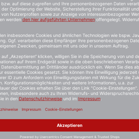
assungsvermögen von ca. 70 Litern aus stabilem Drahtgitter. 
in Innen- und Außenbereichen. Dank seiner mobilen Befestigung
2 mm Drahtstärke und 4 runden Eisenfüßen sorgt für Stabilit