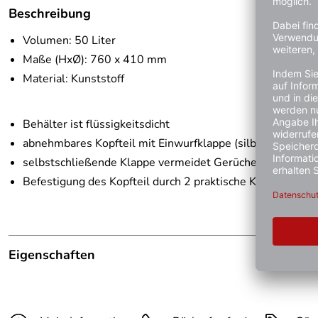
Beschreibung
Volumen: 50 Liter
Maße (HxØ): 760 x 410 mm
Material: Kunststoff
Behälter ist flüssigkeitsdicht
abnehmbares Kopfteil mit Einwurfklappe (silber)
selbstschließende Klappe vermeidet Gerüche
Befestigung des Kopfteil durch 2 praktische Klemmversc
Eigenschaften
Hinweis Produktbilder:
Die abgebildete Ware ist beisp