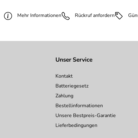
Dokumente zum Download:
Stahl Farbe:
RAL 3020 verkehrsrot
PDF 2 RAL-Farbtöne (65kB)
Mehr Informationen
Rückruf anfordern
Gün
Modell:
ohne Dach
Unser Service
Kontakt
Batteriegesetz
Zahlung
Bestellinformationen
Unsere Bestpreis-Garantie
Lieferbedingungen