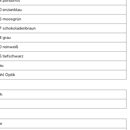
 purburrot
 enzianblau
5 moosgrün
 schokoladenbraun
4 grau
 reinweiß
 tiefschwarz
au
ahl Optik
ch
he