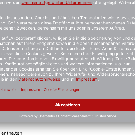
 in Wuchs, Farbe und Struktur kommen. Eine nachträgliche Bew
nflüssen
n und repräsentativen Stil
ung im öffentlichen Bereich
 enthalten.