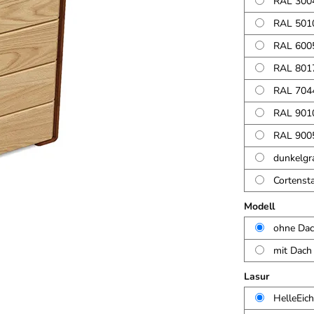
RAL 3004
RAL 5010
RAL 600
RAL 8017
RAL 704
RAL 9010
RAL 9005
dunkelgr
Cortenst
Modell
ohne Da
mit Dach
Lasur
HelleEic