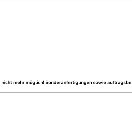
g nicht mehr möglich! Sonderanfertigungen sowie auftragsb
ielhaft zu verstehen und stellt keine verbindliche Produkteige