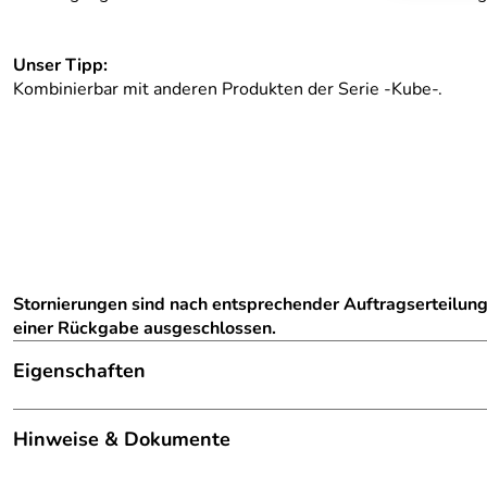
Unser Tipp:
Kombinierbar mit anderen Produkten der Serie -Kube-.
Stornierungen sind nach entsprechender Auftragserteilun
einer Rückgabe ausgeschlossen.
Eigenschaften
Hinweis Produktbilder:
Die abgebildete Ware ist beisp
Hinweise & Dokumente
Gesamthöhe:
750 mm