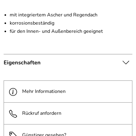
mit integriertem Ascher und Regendach
korrosionsbeständig
für den Innen- und Außenbereich geeignet
Eigenschaften
Die abgebildete Ware ist
beispielhaft zu verstehen und
Hinweis
stellt keine verbindliche
Mehr Informationen
Produktbilder:
Produkteigenschaft dar. Bitte
beachten Sie die
Textbeschreibung.
Rückruf anfordern
Farbe:
anthrazit
Günstiger gesehen?
Abfallbehälter
16 l