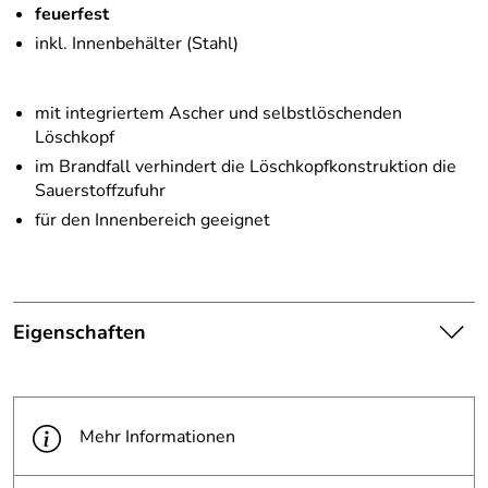
feuerfest
inkl. Innenbehälter (Stahl)
mit integriertem Ascher und selbstlöschenden
Löschkopf
im Brandfall verhindert die Löschkopfkonstruktion die
Sauerstoffzufuhr
für den Innenbereich geeignet
Eigenschaften
Die abgebildete Ware ist
beispielhaft zu verstehen und
Hinweis
stellt keine verbindliche
Mehr Informationen
Produktbilder:
Produkteigenschaft dar. Bitte
beachten Sie die