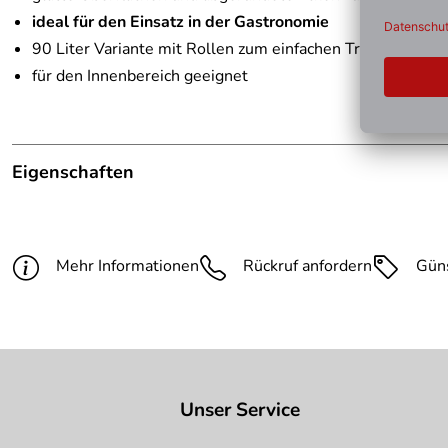
ideal für den Einsatz in der Gastronomie
90 Liter Variante mit Rollen zum einfachen Transport des
für den Innenbereich geeignet
Eigenschaften
Hinweis Produktbilder:
Die abgebildete Ware ist bei
Farbe:
grau
Mehr Informationen
Rückruf anfordern
Gün
Abfallbehälter Volumen:
30 l
Gesamthöhe:
435 mm
Gesamtbreite:
398 mm
Unser Service
Gesamttiefe:
410 mm