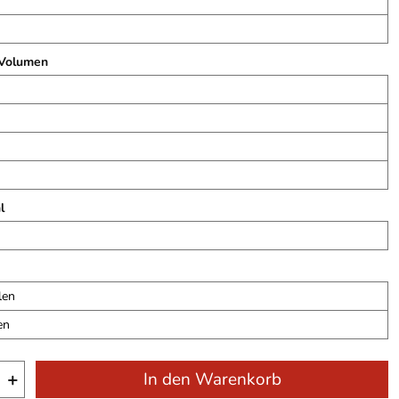
 Volumen
l
len
en
+
In den Warenkorb