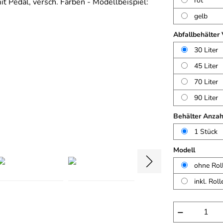
rot
gelb
Abfallbehälter
30 Liter
45 Liter
70 Liter
90 Liter
Behälter Anzah
1 Stück
Modell
ohne Rol
inkl. Roll
−