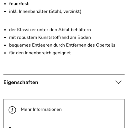
feuerfest
inkl. Innenbehälter (Stahl, verzinkt)
der Klassiker unter den Abfallbehältern
mit robustem Kunststoffrand am Boden
bequemes Entleeren durch Entfernen des Oberteils
für den Innenbereich geeignet
Eigenschaften
Die abgebildete Ware ist
beispielhaft zu verstehen und
Hinweis
stellt keine verbindliche
Mehr Informationen
Produktbilder:
Produkteigenschaft dar. Bitte
beachten Sie die
Textbeschreibung.