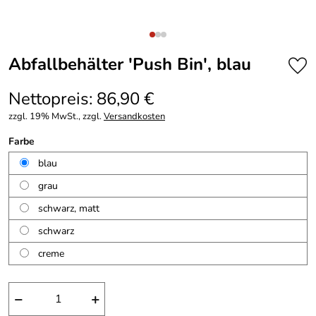
Abfallbehälter 'Push Bin', blau
Nettopreis: 86,90 €
zzgl. 19% MwSt., zzgl.
Versandkosten
Farbe
blau
grau
schwarz, matt
schwarz
creme
−
+