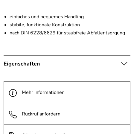
einfaches und bequemes Handling
stabile, funktionale Konstruktion
nach DIN 6228/6629 für staubfreie Abfallentsorgung
Eigenschaften
Die abgebildete Ware ist
beispielhaft zu verstehen und
Hinweis
stellt keine verbindliche
Mehr Informationen
Produktbilder:
Produkteigenschaft dar. Bitte
beachten Sie die
Textbeschreibung.
Rückruf anfordern
Abfallbehälter
50 l
Volumen: