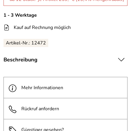
1 - 3 Werktage
Kauf auf Rechnung möglich
Artikel-Nr.: 12472
Beschreibung
Volumen: 208,2 Liter
Maße (ø x Höhe): 673 x 838 mm
Material:
Polyethylen
Mehr Informationen
Farbe: grau
Rückruf anfordern
vielseitig einsetzbarer, robuster Rubbermaid Container
rostfrei, kratz- und stoßfest; kälte- und
formbeständiger, bruchfester Kunststoff
Günstiger gesehen?