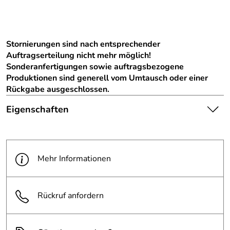
Stornierungen sind nach entsprechender
Auftragserteilung nicht mehr möglich!
Sonderanfertigungen sowie auftragsbezogene
Produktionen sind generell vom Umtausch oder einer
Rückgabe ausgeschlossen.
Eigenschaften
Die abgebildete Ware ist
beispielhaft zu verstehen und
Hinweis
stellt keine verbindliche
Mehr Informationen
Produktbilder:
Produkteigenschaft dar. Bitte
beachten Sie die
Textbeschreibung.
Rückruf anfordern
Farbe:
weiß