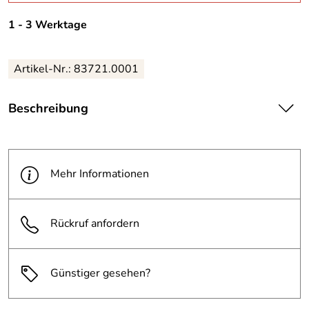
1 - 3 Werktage
Artikel-Nr.: 83721.0001
Beschreibung
| Mobiler Container aus Polypropylen (nur der Korpus) mit
ergonomischen Handgriffen. Raumsparend durch
eingelassene Räder. Klappdeckel in verschiedenen Farben
Mehr Informationen
sind separat erhältlich.
Rückruf anfordern
Günstiger gesehen?