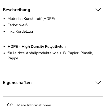
Beschreibung
Material: Kunststoff (HDPE)
Farbe: weiß
inkl. Kordelzug
HDPE
- High Density
Polyethylen
für leichte Abfallprodukte wie z. B. Papier, Plastik,
Pappe
Eigenschaften
Die abgebildete Ware ist
beispielhaft zu verstehen und
Hinweis
stellt keine verbindliche
Mehr Informationen