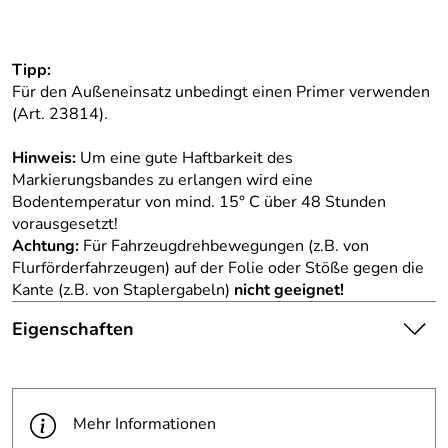
Tipp:
Für den Außeneinsatz unbedingt einen Primer verwenden
(Art. 23814).
Hinweis:
Um eine gute Haftbarkeit des
Markierungsbandes zu erlangen wird eine
Bodentemperatur von mind. 15° C über 48 Stunden
vorausgesetzt!
Achtung:
Für Fahrzeugdrehbewegungen (z.B. von
Flurförderfahrzeugen) auf der Folie oder Stöße gegen die
Kante (z.B. von Staplergabeln)
nicht geeignet!
Eigenschaften
Die abgebildete Ware ist
beispielhaft zu verstehen und
Hinweis
stellt keine verbindliche
Mehr Informationen
Produktbilder:
Produkteigenschaft dar. Bitte