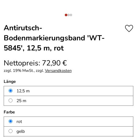
Antirutsch-
Bodenmarkierungsband 'WT-
5845', 12,5 m, rot
Nettopreis: 72,90 €
zzgl. 19% MwSt., zzgl.
Versandkosten
Länge
12,5 m
25 m
Farbe
rot
gelb