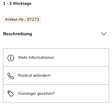
1 - 3 Werktage
Artikel-Nr.: 37273
Beschreibung
Maße Säule (ø x Höhe): 130 x 1040 mm
Durchmesser Fuß: ø 340 mm
Material: Stahl, beschichtet
Mehr Informationen
Farbe: schwarz
inkl. Innenbehälter
Rückruf anfordern
einfache Entleerung durch herausnehmbaren
Innenbehälter
Günstiger gesehen?
elegantes, schmales Design integriert sich gut in die
Umgebung
mobil und dadurch wirtschaftlich einsetzbar