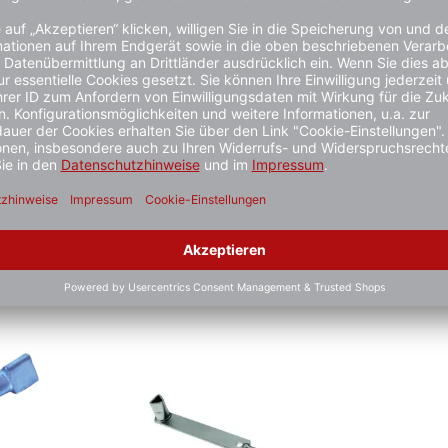
Dreikantschlüssel DIN 3223
Dreikantsc
 (M12)
1 - 3 Werktage
1 - 3 Werktag
21,90 €*
21,90 €*