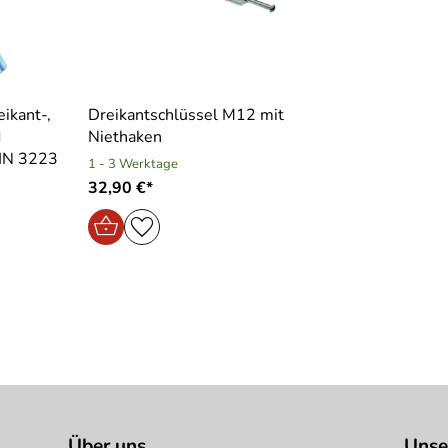
eikant-,
Dreikantschlüssel M12 mit
d
Niethaken
DIN 3223
1 - 3 Werktage
32,90 €*
Über uns
Unse