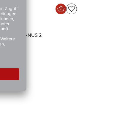
hlüssel URBANUS 2
e