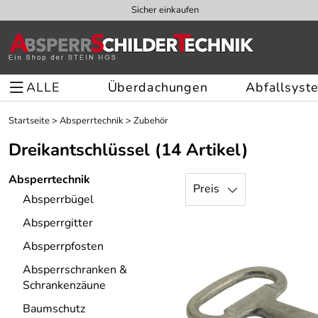
Sicher einkaufen
ALLE
Überdachungen
Abfallsyst
Startseite
>
Absperrtechnik
>
Zubehör
Dreikantschlüssel
(14 Artikel)
Absperrtechnik
Preis
Absperrbügel
Absperrgitter
Absperrpfosten
Absperrschranken &
Schrankenzäune
Baumschutz