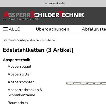
Sicher einkaufen
ALLE
Überdachungen
Abfallsyst
Startseite
>
Absperrtechnik
>
Zubehör
Edelstahlketten
(3 Artikel)
Absperrtechnik
Absperrbügel
Absperrgitter
Absperrpfosten
Absperrschranken &
Schrankenzäune
Baumschutz