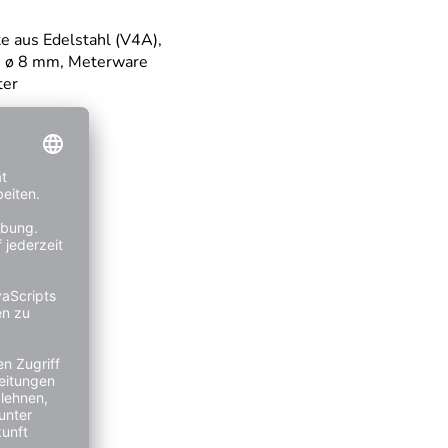
e aus Edelstahl (V4A),
, ø 8 mm, Meterware
ter
e
*