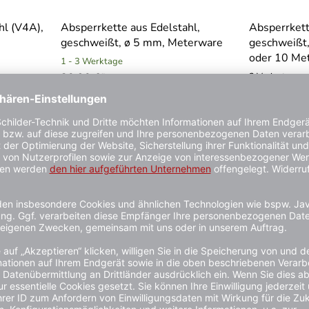
hl (V4A),
Absperrkette aus Edelstahl,
Absperrkett
geschweißt, ø 5 mm, Meterware
geschweißt
oder 10 Me
1 - 3 Werktage
20,90 €*
2 Varianten
1 - 3 Werktag
ab 50,90 €