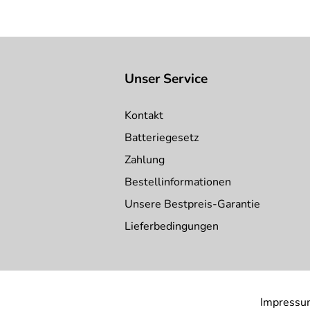
Gesamtdurchmesser:
250 mm
Abfallbehälter Volumen:
17 l
Unser Service
Kontakt
Batteriegesetz
Zahlung
Bestellinformationen
Unsere Bestpreis-Garantie
Lieferbedingungen
Impressu