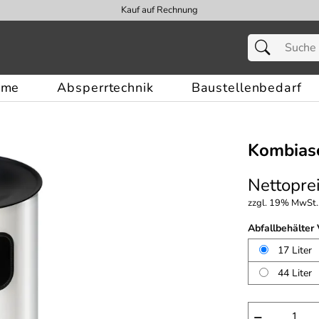
Kauf auf Rechnung
eme
Absperrtechnik
Baustellenbedarf
Kombiasc
Nettoprei
zzgl. 19% MwSt.,
Abfallbehälter
17 Liter
44 Liter
−