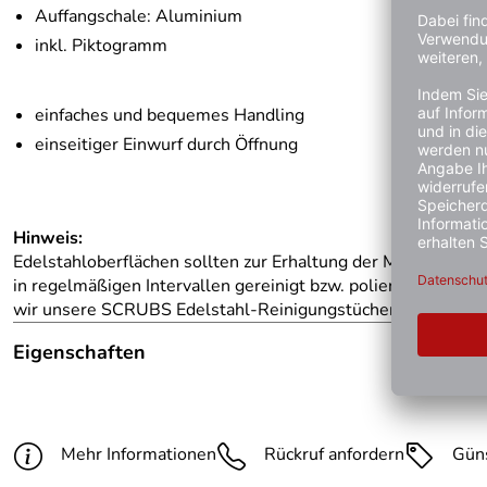
Auffangschale: Aluminium
inkl. Piktogramm
einfaches und bequemes Handling
einseitiger Einwurf durch Öffnung
Hinweis:
Edelstahloberflächen sollten zur Erhaltung der Materialers
in regelmäßigen Intervallen gereinigt bzw. poliert werden. 
wir unsere SCRUBS Edelstahl-Reinigungstücher (Art. 15844
Eigenschaften
Hinweis Produktbilder:
Die abgebildete Ware ist bei
Gesamthöhe:
610 mm
Mehr Informationen
Rückruf anfordern
Gün