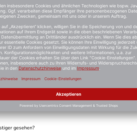
cheinung
Hierzu empfehlen
 oder 15850 - siehe Zubehör).
spielhaft zu verstehen und stellt keine verbindliche Produktei
stiger gesehen?