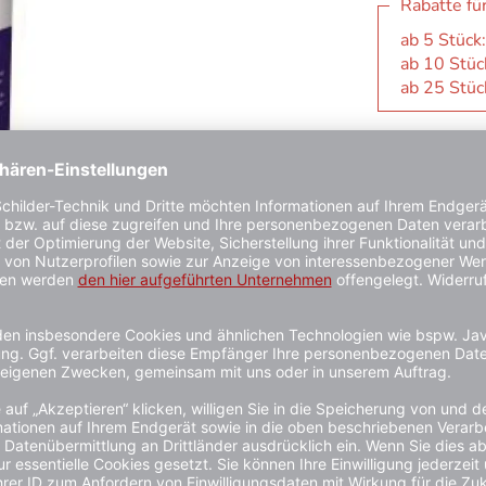
Rabatte fü
ab 5 Stück
ab 10 Stüc
ab 25 Stüc
1 - 3 Wochen
Kauf auf