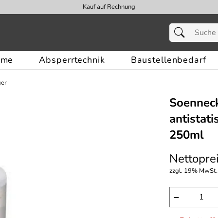
Kauf auf Rechnung
eme
Absperrtechnik
Baustellenbedarf
ger
Soenneck
antistati
250ml
Nettoprei
zzgl. 19% MwSt.,
−