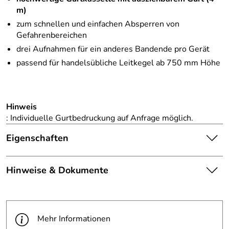
m)
zum schnellen und einfachen Absperren von
Gefahrenbereichen
drei Aufnahmen für ein anderes Bandende pro Gerät
passend für handelsübliche Leitkegel ab 750 mm Höhe
Hinweis
: Individuelle Gurtbedruckung auf Anfrage möglich.
Eigenschaften
Die abgebildete Ware ist
Hinweise & Dokumente
beispielhaft zu verstehen und
Hinweis
stellt keine verbindliche
Produktbilder:
Produkteigenschaft dar. Bitte
Dokumente zum Download:
beachten Sie die
PDF 6 Technische Zeichnung (1.571kB)
Textbeschreibung.
Mehr Informationen