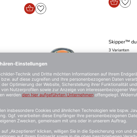
Skipper™ du
3 Varianten
3 - 6 Werktage
50,90 €*
Warnlicht für Absperrsystem ′Eco-
Line′, gelb und weiß leuchtend
1 - 3 Werktage
48,90 €*