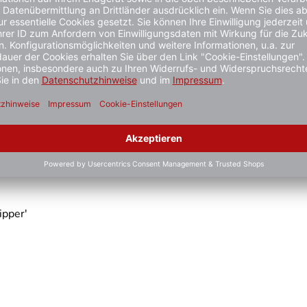
Skipper™ Magnetische Halterung
Skipper Recy
für Sicherheitsabsperrung
2 Varianten
3 - 6 Werktage
3 - 6 Werktage
58,90 €*
55,90 €*
ipper′