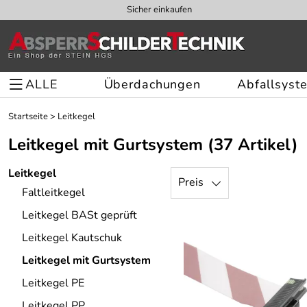
Sicher einkaufen
ALLE
Überdachungen
Abfallsyst
Startseite
>
Leitkegel
Leitkegel mit Gurtsystem
(37 Artikel)
Leitkegel
Preis
Faltleitkegel
Leitkegel BASt geprüft
Leitkegel Kautschuk
Leitkegel mit Gurtsystem
Leitkegel PE
Leitkegel PP