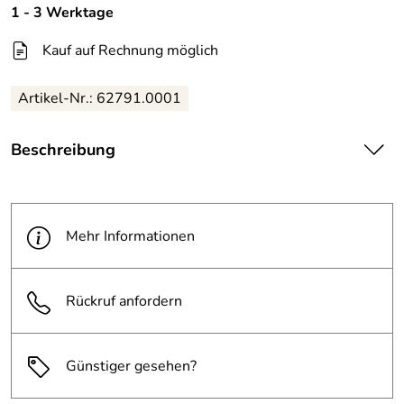
1 - 3 Werktage
Kauf auf Rechnung möglich
Artikel-Nr.: 62791.0001
Beschreibung
| bürstenloser Motor
· Dreh- und Schlagzahl sowie max. Drehmoment über 3
Stufen elektronisch einstellbar
Mehr Informationen
· Schalterelektronik
· Sicherheitselektronik (permanente Überprüfung von
Akku-Temperatur, Stromentnahme und Entladeschutz
Rückruf anfordern
· Alu-Schlagwerkgehäuse
· 3 LED Leuchten
· Baulänge nur 100 mm
Günstiger gesehen?
Lieferumfang:
Gürtelclip- T-STAK-Box, ohne Akku und Ladegerät