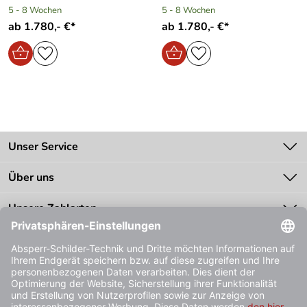
5 - 8 Wochen
5 - 8 Wochen
ab 1.780,- €*
ab 1.780,- €*
Unser Service
Kontakt
Über uns
Batteriegesetz
Unsere Bestseller
Unsere Zahlarten
Zahlung
Bestellinformationen
Impressum
Datenschutz
AGB
Unsere Bestpreis-Garantie
Lieferbedingungen
Widerrufsformular
Vertrag widerrufen