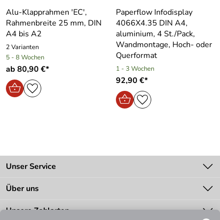
Alu-Klapprahmen ′EC′,
Paperflow Infodisplay
Rahmenbreite 25 mm, DIN
4066X4.35 DIN A4,
A4 bis A2
aluminium, 4 St./Pack,
Wandmontage, Hoch- oder
2 Varianten
Querformat
5 - 8 Wochen
ab 80,90 €*
1 - 3 Wochen
92,90 €*
Unser Service
Kontakt
Über uns
Batteriegesetz
Unsere Bestseller
Unsere Zahlarten
Zahlung