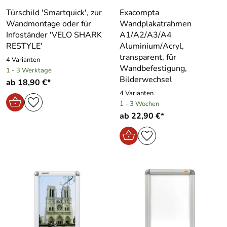
Türschild ′Smartquick′, zur
Exacompta
Wandmontage oder für
Wandplakatrahmen
Infoständer ′VELO SHARK
A1/A2/A3/A4
RESTYLE′
Aluminium/Acryl,
transparent, für
4 Varianten
Wandbefestigung,
1 - 3 Werktage
Bilderwechsel
ab 18,90 €*
4 Varianten
1 - 3 Wochen
ab 22,90 €*