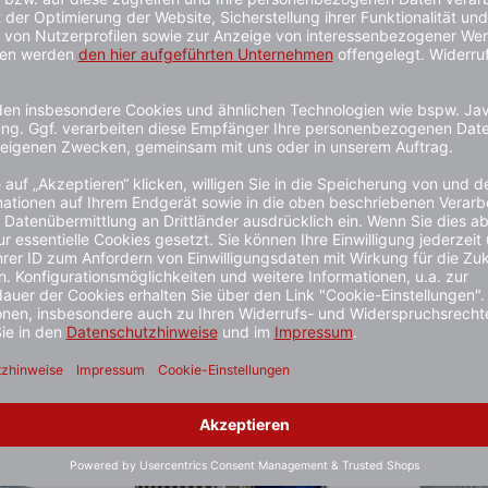
Materialcontainer ′STMC 1300′,
Materialcon
ca. 6 m², wahlweise mit
ca. 8 m², w
Holzfußboden
Holzfußbod
Verschiedene Varianten
Verschiedene 
3 - 5 Wochen
3 - 5 Wochen
ab 2.080,- €*
2.150,- €*