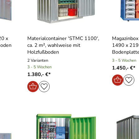
20 x
Materialcontainer ′STMC 1100′,
Magazinbox
Boden
ca. 2 m², wahlweise mit
1490 x 219
Holzfußboden
Bodenplatt
2 Varianten
3 - 5 Wochen
3 - 5 Wochen
1.450,- €*
1.380,- €*