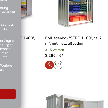
tainer ′STMC 1400′,
Rollladenbox ′STRB 1100′, ca. 2
ahlweise mit
m², mit Holzfußboden
en
3 - 5 Wochen
Varianten
2.280,- €*