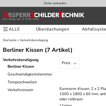
Sicher einkaufen
ALLE
Überdachungen
Abfallsyst
Startseite
>
Verkehrsberuhigung
Berliner Kissen
(7 Artikel)
Verkehrsberuhigung
Preis
Berliner Kissen
Geschwindigkeitshemmer
Temposchwellen
Euronorm-Kissen, 2 x 2 Pla
Verkehrsinseln
1500 x 1800 x 60 mm, anth
oder rotbraun
2 Farben