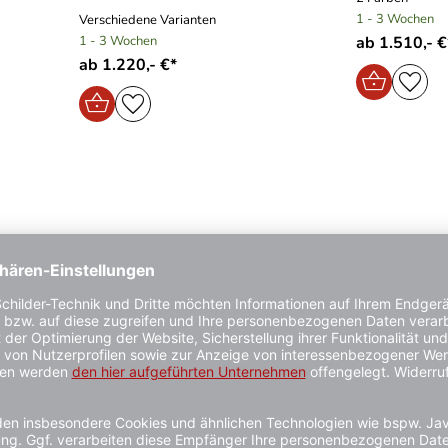
1 - 3 Wochen
Verschiedene Varianten
1 - 3 Wochen
ab 1.510,- €
ab 1.220,- €*
Euronorm-Kissen, 2 x 4 Platten,
Berliner Kiss
3000 x 1800 x 60 mm, anthrazit
3500 x 2900
oder rotbraun
oder rotbrau