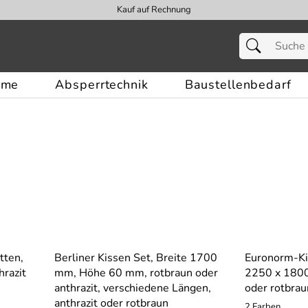
Kauf auf Rechnung
eme
Absperrtechnik
Baustellenbedarf
tten,
Berliner Kissen Set, Breite 1700
Euronorm-Kis
razit
mm, Höhe 60 mm, rotbraun oder
2250 x 1800
anthrazit, verschiedene Längen,
oder rotbrau
anthrazit oder rotbraun
2 Farben