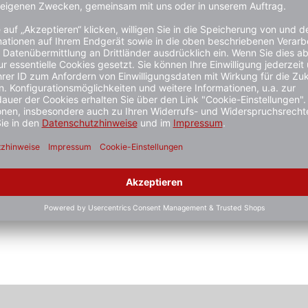
2 Farben
2 Farben
1 - 3 Wochen
1 - 3 Wochen
ab 2.000,- €*
ab 4.750,- €
et,
 30
rz