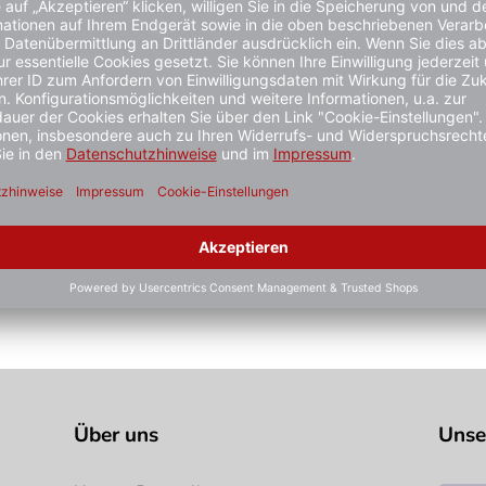
 Schließblechen
sche Bauform, DIN links/rechts, sowie waagerecht einsetzbar
stiger gesehen?
Über uns
Unse