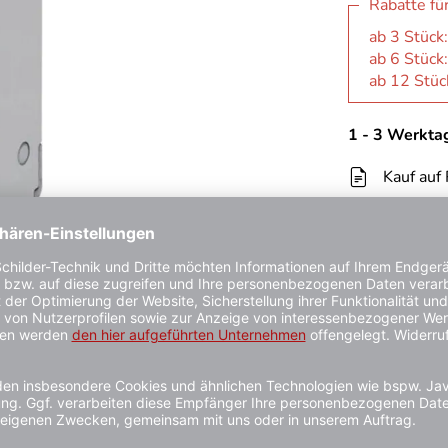
Rabatte fü
ab 3 Stück
ab 6 Stück
ab 12 Stüc
1 - 3 Werkta
Kauf auf