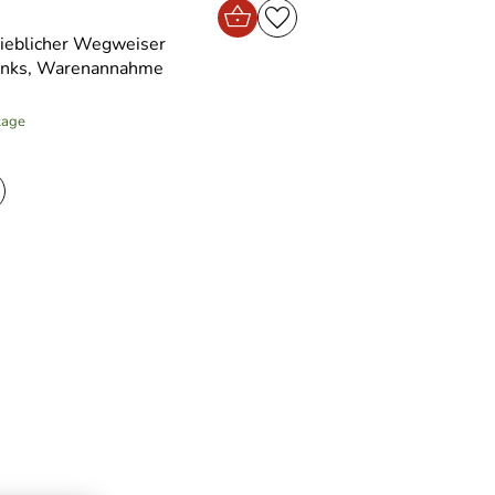
rieblicher Wegweiser
 links, Warenannahme
tage