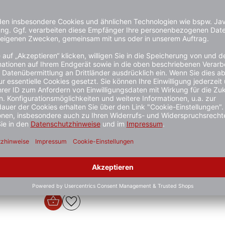
Hinweisschild zur
Hinweisschi
,
Baustellenkennzeichnung, Schutt
Baustellen
erboten
abladen verboten,
Betreten de
Zuwiderhandlungen werden
1 - 3 Werktag
strafrechtlich verfolgt
21,90 €*
1 - 3 Werktage
18,90 €*