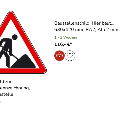
Baustellenschild ′Hier baut…′,
630x420 mm, RA2, Alu 2 mm
1 - 3 Wochen
116,- €*
ld zur
kennzeichnung,
ustelle
e