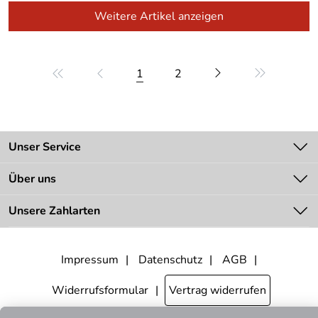
Weitere Artikel anzeigen
1
2
Unser Service
Kontakt
Über uns
Batteriegesetz
Unsere Bestseller
Unsere Zahlarten
Zahlung
Bestellinformationen
Impressum
Datenschutz
AGB
Unsere Bestpreis-Garantie
Lieferbedingungen
Widerrufsformular
Vertrag widerrufen