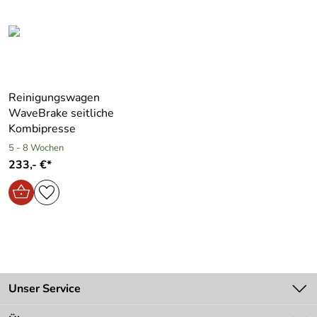
Reinigungswagen
WaveBrake seitliche
Kombipresse
5 - 8 Wochen
233,- €*
Unser Service
Kontakt