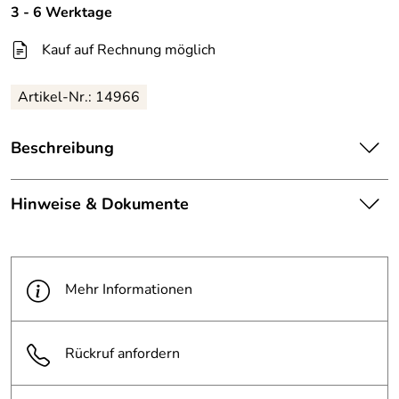
3 - 6 Werktage
Kauf auf Rechnung möglich
Artikel-Nr.: 14966
Beschreibung
Material: Aluminium
Hinweise & Dokumente
Materialstärke: 2 mm
Maße (BxH): 597 x 210 mm
Dokumente zum Download:
Grund: weiß/rot lackiert
Text: schwarz
PDF 1 Katalogauszug (8.703kB)
Mehr Informationen
Rückruf anfordern