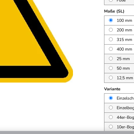
Folie
Maße (SL)
100 mm
200 mm
315 mm
400 mm
25 mm
50 mm
12,5 mm
Variante
Einzelsch
Einzelbo
44er-Bo
10er-Bo