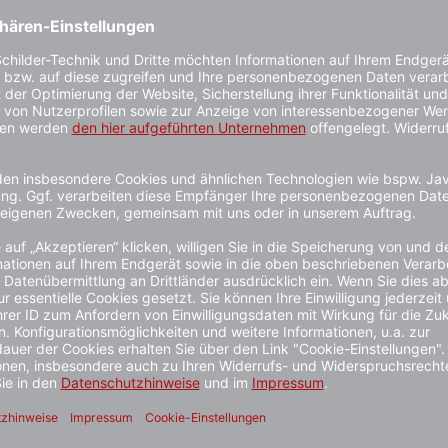
500er-Ro
−
Rabatte fü
ab 10 Stück
ab 25 Stück
ab 500 Stüc
1 - 3 Werkta
Kauf auf