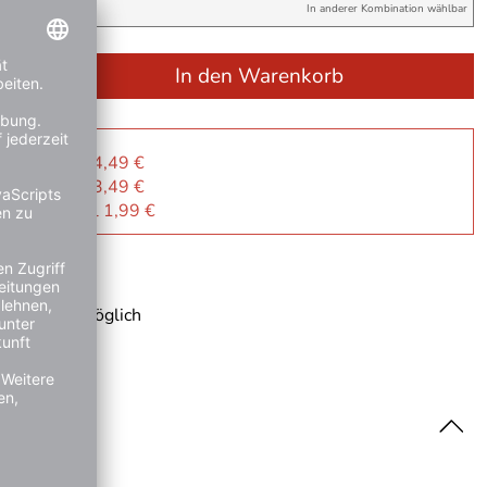
lle
In anderer Kombination wählbar
+
In den Warenkorb
r Sie
: je Artikel 4,49 €
: je Artikel 3,49 €
k: je Artikel 1,99 €
ge
 Rechnung möglich