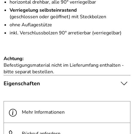
horizontal drehbar, alle 90° verriegelbar
Verriegelung selbsteinrastend
(geschlossen oder geöffnet) mit Steckbolzen
ohne Auflagestütze
inkl. Verschlussbolzen 90° arretierbar (verriegelbar)
Achtung:
Befestigungsmaterial nicht im Lieferumfang enthalten -
bitte separat bestellen.
Eigenschaften
Die abgebildete Ware ist
beispielhaft zu verstehen und
Hinweis
stellt keine verbindliche
Mehr Informationen
Produktbilder:
Produkteigenschaft dar. Bitte
beachten Sie die
Textbeschreibung.
Rückruf anfordern