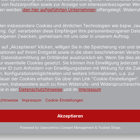
ER
Dreikantschlüssel 8mm für SULO
Karabinerha
Abfallsammler, Zubehör für
verschieden
Abfallbehälter
5 Farben
1 - 3 Werktag
1 - 3 Werktage
ab 7,99 €*
7,99 €*