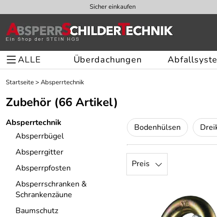
Sicher einkaufen
ALLE
Überdachungen
Abfallsyst
Startseite
>
Absperrtechnik
Zubehör
(66 Artikel)
Absperrtechnik
Bodenhülsen
Drei
Absperrbügel
Absperrgitter
Preis
Absperrpfosten
Absperrschranken &
Schrankenzäune
Baumschutz