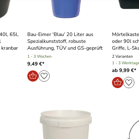
0l, 65l,
Bau-Eimer ′Blau′ 20 Liter aus
Mörtelkast
l
Spezialkunststoff, robuste
oder 90l sc
l kranbar
Ausführung, TÜV und GS-geprüft
Griffe, L-S
1 - 3 Wochen
2 Varianten
1 - 3 Werktag
9,49 €*
ab 9,99 €*