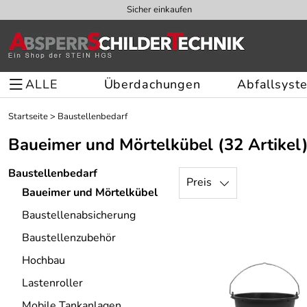
Sicher einkaufen
ALLE
Überdachungen
Abfallsyst
Startseite
>
Baustellenbedarf
Baueimer und Mörtelkübel
(32 Artikel
Baustellenbedarf
Preis
Baueimer und Mörtelkübel
Baustellenabsicherung
Baustellenzubehör
Hochbau
Lastenroller
Mobile Tankanlagen