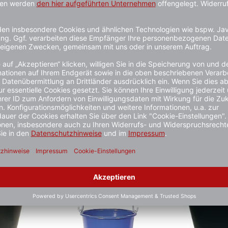
ter aus
Mörtel-Kasten ′Profi′ 65 Liter aus
Mörtel-Kübel
PE, mit ergonomischen
aus PE, mit
Griffmulden
Griffmulden
1 - 3 Wochen
1 - 3 Wochen
6,99 €*
7,49 €*