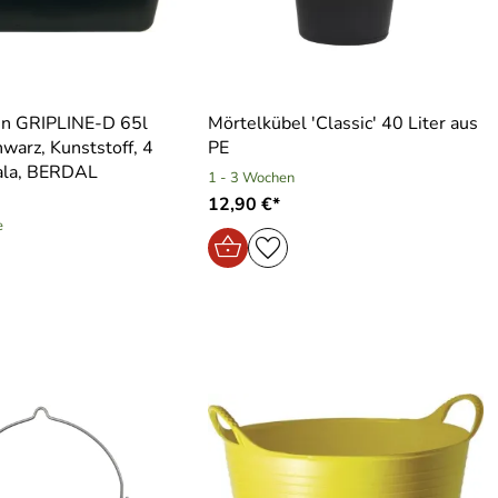
en GRIPLINE-D 65l
Mörtelkübel ′Classic′ 40 Liter aus
hwarz, Kunststoff, 4
PE
kala, BERDAL
1 - 3 Wochen
12,90 €*
e