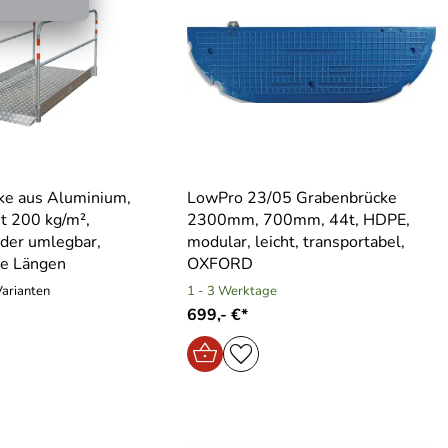
ke aus Aluminium,
LowPro 23/05 Grabenbrücke
it 200 kg/m²,
2300mm, 700mm, 44t, HDPE,
der umlegbar,
modular, leicht, transportabel,
ne Längen
OXFORD
Varianten
1 - 3 Werktage
699,- €*