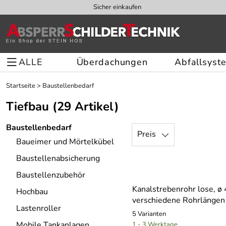
Sicher einkaufen
ALLE
Überdachungen
Abfallsyst
Startseite
>
Baustellenbedarf
Tiefbau
(29 Artikel)
Baustellenbedarf
Preis
Baueimer und Mörtelkübel
Baustellenabsicherung
Baustellenzubehör
Kanalstrebenrohr lose, ø
Hochbau
verschiedene Rohrlängen
Lastenroller
5 Varianten
Mobile Tankanlagen
1 - 3 Werktage