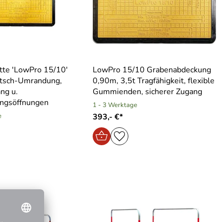
tte ′LowPro 15/10′
LowPro 15/10 Grabenabdeckung
utsch-Umrandung,
0,90m, 3,5t Tragfähigkeit, flexible
ng u.
Gummienden, sicherer Zugang
ungsöffnungen
1 - 3 Werktage
e
393,- €*