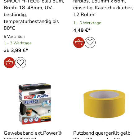
SMOOTH-TEC® blau 50m,
farblos, 150mm x 66m,
Breite 18-48mm, UV-
einseitig, Kautschukkleber,
beständig,
12 Rollen
temperaturbeständig bis
1 - 3 Werktage
80°C
4,49 €*
5 Varianten
1 - 3 Werktage
ab 3,99 €*
Gewebeband ext.Power®
Putzband quergerillt gelb