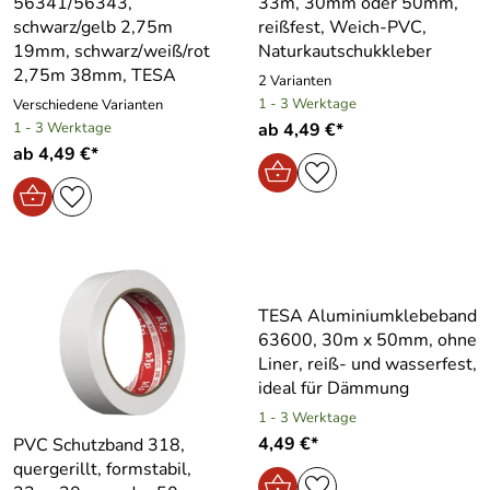
56341/56343,
33m, 30mm oder 50mm,
schwarz/gelb 2,75m
reißfest, Weich-PVC,
19mm, schwarz/weiß/rot
Naturkautschukkleber
2,75m 38mm, TESA
2 Varianten
1 - 3 Werktage
Verschiedene Varianten
1 - 3 Werktage
ab 4,49 €*
ab 4,49 €*
TESA Aluminiumklebeband
63600, 30m x 50mm, ohne
Liner, reiß- und wasserfest,
ideal für Dämmung
1 - 3 Werktage
4,49 €*
PVC Schutzband 318,
quergerillt, formstabil,