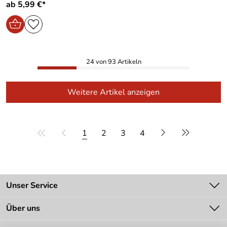
ab 5,99 €*
24 von 93 Artikeln
Weitere Artikel anzeigen
1
2
3
4
Unser Service
Kontakt
Über uns
Batteriegesetz